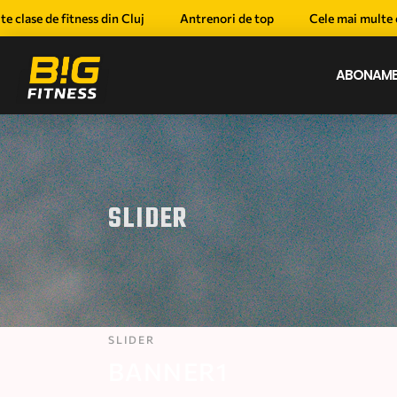
clase de fitness din Cluj
Antrenori de top
Cele mai multe cla
ABONAME
SLIDER
SLIDER
BANNER1