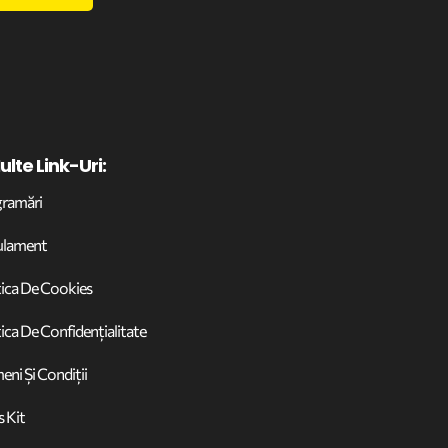
ulte Link-Uri:
ramări
ulament
tica De Cookies
tica De Confidențialitate
eni Și Condiții
s Kit