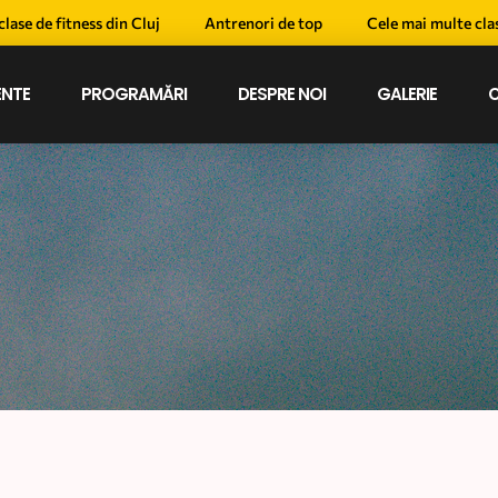
se de fitness din Cluj
Antrenori de top
Cele mai multe clase 
NTE
PROGRAMĂRI
DESPRE NOI
GALERIE