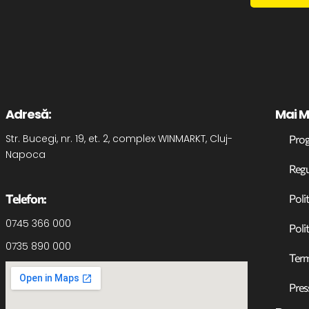
Adresă:
Mai M
Str. Bucegi, nr. 19, et. 2, complex WINMARKT, Cluj-
Prog
Napoca
Reg
Telefon:
Poli
0745 366 000
Poli
0735 890 000
Term
Pres